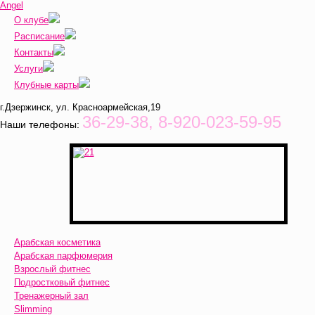
Angel
О клубе
Расписание
Контакты
Услуги
Клубные карты
г.Дзержинск, ул. Красноармейская,19
36-29-38, 8-920-023-59-95
Наши телефоны:
Арабская косметика
Арабская парфюмерия
Взрослый фитнес
Подростковый фитнес
Тренажерный зал
Slimming