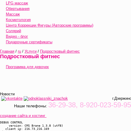
LPG массаж
Обертывания
Массаж
Косметология
Центр Коррекции Фигуры (Авторские программы)
Солярий
Видео - блог
Подарочные сертификаты
Главная
/
ru
/
Услуги
/
Подростковый фитнес
Подростковый фитнес
Программа для девочек
Новости
г.Дзержинск, ул. Кр
36-29-38, 8-920-023-59-95
Наши телефоны:
создание сайта и хостинг
DEBUG CONTROL 

     version: CMS Brane 1.3.8 (utf8)

   client ip: 216.73.216.169
