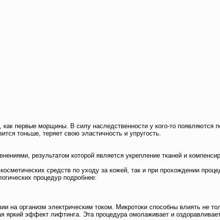
как первые морщины. В силу наследственности у кого-то появляются поз
ится тоньше, теряет свою эластичность и упругость.
менениями, результатом которой является укрепление тканей и компенси
косметических средств по уходу за кожей, так и при прохождении проце
огических процедур подробнее:
и на организм электрическим током. Микротоки способны влиять не тол
я яркий эффект лифтинга. Эта процедура омолаживает и оздоравливает