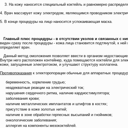
3. На кожу наносится специальный коктейль и равномерно распределя
4. Врач массирует кожу электродом, являющимся проводником электрич
5. В конце процедуры на лицо наносится успокаивающая маска.
Главный плюс процедуры - в отсутствии уколов и связанных с ни
виден сразу после процедуры - кожа лица становится подтянутой, к не
определяет врач.
Данный метод омоложения позволяет ввести в организм недостающие п
Внутри него расположен контейнер, куда помещаются коктейли для элек
кожи, запущенные электротоком, и улучшают структуру коллагена.
Противопоказания
к электоропорации обычные для аппаратных процедур 
беременность, кормление грудью;
неадекватные реакции на электрический ток;
нарушения сердечного ритма, наличие кардиостимулятора;
заболевания крови;
наличие металлических имплантатов и штифтов в костях;
присутствие в коже золотых нитей;
наличие в зоне обработки герпесных высыпаний и гнойников;
онкологические заболевания;
аллергия на компоненты мезококтейлей.