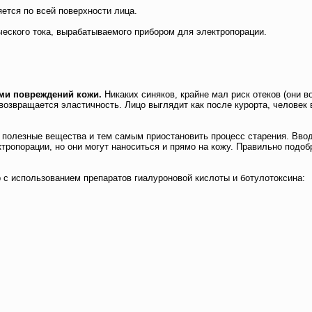
ется по всей поверхности лица.
еского тока, вырабатываемого прибором для электропорации.
ми повреждений кожи.
Никаких синяков, крайне мал риск отеков (они 
й возвращается эластичность. Лицо выглядит как после курорта, челов
олезные вещества и тем самым приостановить процесс старения. Вводя
тропорации, но они могут наноситься и прямо на кожу. Правильно подо
с использованием препаратов гиалуроновой кислоты и ботулотоксина: