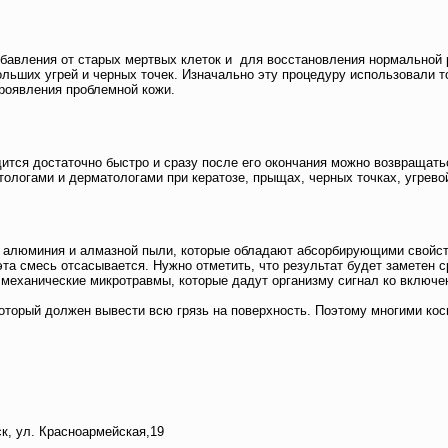
избавления от старых мертвых клеток и для восстановления нормально
ебольших угрей и черных точек. Изначально эту процедуру использовали
роявления проблемной кожи.
дится достаточно быстро и сразу после его окончания можно возвращать
ологами и дерматологами при кератозе, прыщах, черных точках, угрево
 алюминия и алмазной пыли, которые обладают абсорбирующими свойств
а смесь отсасывается. Нужно отметить, что результат будет заметен с
 механические микротравмы, которые дадут организму сигнал ко включе
оторый должен вывести всю грязь на поверхность. Поэтому многими ко
асноармейская,19