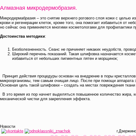
Алмазная микродермобразия.
Микродермабразия – это снятие верхнего рогового слоя кожи с целью 
крови и регенерации клеток, кроме того, она помогает избавиться от н
но сейчас она применяется многими косметологами для профилактики п
Достоинства методики
:
Безболезненность. Сеанс не причиняет никаких неудобств, прово
Широкий перечень показаний. Такая шлифовка назначается космет
избавиться от небольших пигментных пятен и морщинок;
Принцип действия процедуры основан на внедрение в поры кристаллов
микроорганизмы, тем самым очищая лицо. После при помощи аппарата эт
Основная цель такой шлифовки – создать на местах повреждения ткани
В это время из пор начнет выделяться повышенное количество жира, к
механической чистки для закрепления эффекта.
Новости
г.Дзержинск, ул. Кр