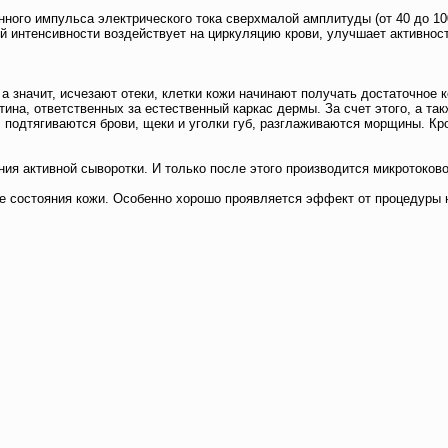
ого импульса электрического тока сверхмалой амплитуды (от 40 до 100 
й интенсивности воздействует на циркуляцию крови, улучшает активно
 значит, исчезают отеки, клетки кожи начинают получать достаточное 
тина, ответственных за естественный каркас дермы. За счет этого, а та
, подтягиваются брови, щеки и уголки губ, разглаживаются морщины. Кр
ения активной сыворотки. И только после этого производится микротоко
е состояния кожи. Особенно хорошо проявляется эффект от процедуры н