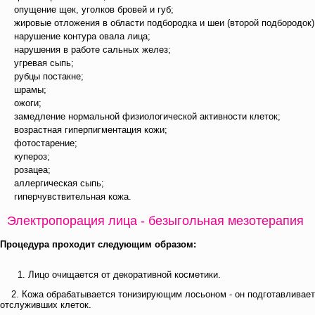
опущение щек, уголков бровей и губ;
жировые отложения в области подбородка и шеи (второй подбородок)
нарушение контура овала лица;
нарушения в работе сальных желез;
угревая сыпь;
рубцы постакне;
шрамы;
ожоги;
замедление нормальной физиологической активности клеток;
возрастная гиперпигментация кожи;
фотостарение;
купероз;
розацеа;
аллергическая сыпь;
гиперчувствительная кожа.
Электропорация лица - безыгольная мезотерапия
Процедура проходит следующим образом:
Лицо очищается от декоративной косметики.
2. Кожа обрабатывается тонизирующим лосьоном - он подготавливает по
отслуживших клеток.