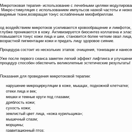
Микротоковая терапия- использование с лечебными целями модулированн
Микро-стимуляция с использованием импульсов назкой частоты и низко
видимые ткани,возвращая тонус ослабленным миофибриллам.
од воздействием микротоков усиливаются кровообращение и лимфоток, а
глубже проникаются в кожу. Активизируется биосинтез коллагена и элас
повышается тонус кожи лица и шеи, становится более четким овал лица
возрастной пигментации кожи и придать лицу здоровое сияние.
Процедура состоит из нескольких этапов: очищения, тонизации и нанес
Уже после первого сеанса заметен легкий эффект лифтинга и улучшени
процедур способен обеспечить великолепные эстетические результаты!
Показания для проведения микротоковой терапии:
нарушение микроциркуляции в коже, мышцах, подкожной клетчатке;
отеки лица и век;
мешки и темные круги под глазами;
дряблость кожи;
сухость кожи;
землистый цвет лица, «кожа курильщика»;
мышечный спазм;
морщины;
гравитационный птоз;