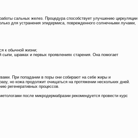
й работы сальных желез. Процедура способствует улучшению циркуляции
 только для устранения эпидермиса, поврежденного солнечными лучами,
ся к обычной жизни;
й сыпи, шрамах и первых проявлениях старения. Она помогает
ами. При попадании в поры они собирают на себе жиры и
разу, но кожа продолжит очищаться на протяжении нескольких дней.
нию регенеративных процессов.
сметологами после микродермабразии рекомендуется провести курс