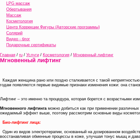
LPG массаж
Обертывания
Массаж
Косметология
Центр Коррекции Фигуры (Авторские программы)
Солярий
Видео - блог
Подарочные сертификаты
Главная
/
ru
/
Услуги
/
Косметология
/
Мгновенный лифтинг
Мгновенный лифтинг
Каждая женщина рано или поздно сталкивается с такой неприятностью, 
годам появляются первые видимые признаки изменения кожи: она станов
Лифтинг – это именно та процедура, которая борется с возрастными из
Мгновенного лифтинга
можно добиться как при применении различных 
ожидаемый эффект выше, поэтому рассмотрим основные виды косметол
Био-лифтинг лица:
Один из видов электротерапии, основанный на дозированном воздействи
восстанавливая обменные процессы в коже, улучшая тонус мышц и дава