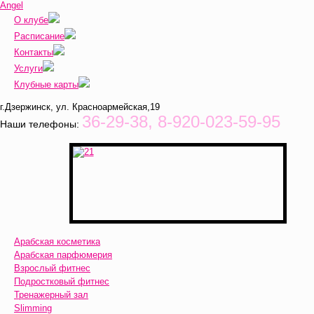
Angel
О клубе
Расписание
Контакты
Услуги
Клубные карты
г.Дзержинск, ул. Красноармейская,19
36-29-38, 8-920-023-59-95
Наши телефоны:
Арабская косметика
Арабская парфюмерия
Взрослый фитнес
Подростковый фитнес
Тренажерный зал
Slimming