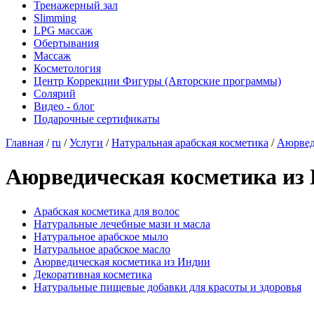
Тренажерный зал
Slimming
LPG массаж
Обертывания
Массаж
Косметология
Центр Коррекции Фигуры (Авторские программы)
Солярий
Видео - блог
Подарочные сертификаты
Главная
/
ru
/
Услуги
/
Натуральная арабская косметика
/
Аюрвед
Аюрведическая косметика из
Арабская косметика для волос
Натуральные лечебные мази и масла
Натуральное арабское мыло
Натуральное арабское масло
Аюрведическая косметика из Индии
Декоративная косметика
Натуральные пищевые добавки для красоты и здоровья