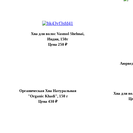
Хна для волос Vasmol Shehnai,
Индия, 150г
Цена 250 ₽
Аюрвед
Органическая Хна Натуральная
Хна для во
"Organic Khadi", 150 г
Це
Цена 430 ₽